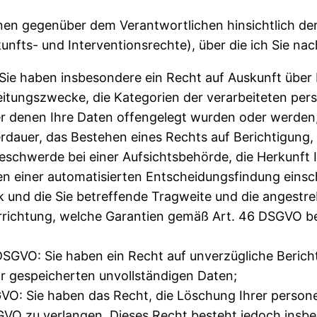
en gegenüber dem Verantwortlichen hinsichtlich de
fts- und Interventionsrechte), über die ich Sie nac
ie haben insbesondere ein Recht auf Auskunft über I
itungszwecke, die Kategorien der verarbeiteten pe
 denen Ihre Daten offengelegt wurden oder werden, 
herdauer, das Bestehen eines Rechts auf Berichtigung
eschwerde bei einer Aufsichtsbehörde, die Herkunft 
 einer automatisierten Entscheidungsfindung einschl
ik und die Sie betreffende Tragweite und die angest
rrichtung, welche Garantien gemäß Art. 46 DSGVO bei 
SGVO: Sie haben ein Recht auf unverzügliche Bericht
ir gespeicherten unvollständigen Daten;
VO: Sie haben das Recht, die Löschung Ihrer person
GVO zu verlangen. Dieses Recht besteht jedoch insb