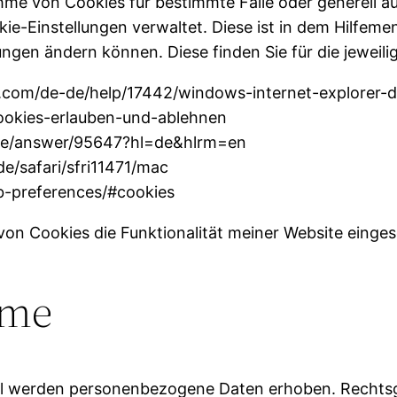
e von Cookies für bestimmte Fälle oder generell a
ookie-Einstellungen verwaltet. Diese ist in dem Hilfe
lungen ändern können. Diese finden Sie für die jewei
oft.com/de-de/help/17442/windows-internet-explorer
/cookies-erlauben-und-ablehnen
ome/answer/95647?hl=de&hlrm=en
de/safari/sfri11471/mac
eb-preferences/#cookies
von Cookies die Funktionalität meiner Website einges
hme
 werden personenbezogene Daten erhoben. Rechtsgru